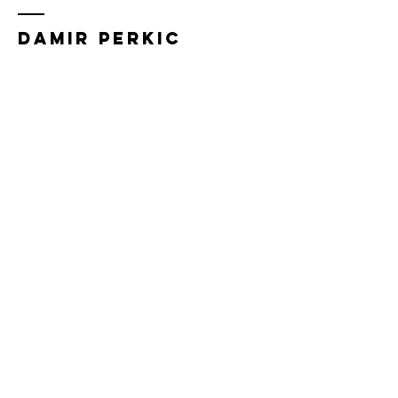
Damir perkic
coaching &
consulting
NEX'D Workplaces
Spoorstraat 30A
6511AH, Nijmegen
KVK:
90333101
06-46085389
contact@damirperkic.nl
Ondernemerscoaching Nijmegen en
omgeving
Naam